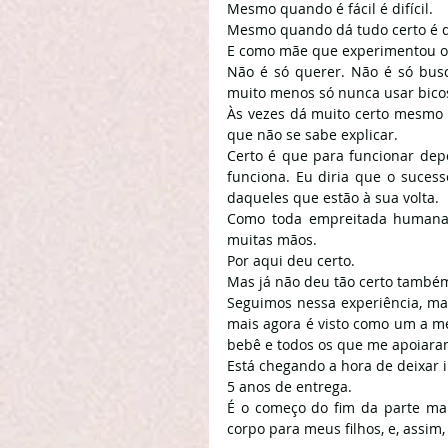
Mesmo quando é fácil é difícil.
Mesmo quando dá tudo certo é di
E como mãe que experimentou os
Não é só querer. Não é só bus
muito menos só nunca usar bicos 
Às vezes dá muito certo mesmo 
que não se sabe explicar.
Certo é que para funcionar depe
funciona. Eu diria que o suce
daqueles que estão à sua volta.
Como toda empreitada humana, 
muitas mãos.
Por aqui deu certo.
Mas já não deu tão certo també
Seguimos nessa experiência, ma
mais agora é visto como um a m
bebê e todos os que me apoiara
Está chegando a hora de deixar 
5 anos de entrega.
É o começo do fim da parte mai
corpo para meus filhos, e, assim