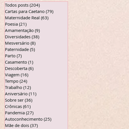
Todos posts
(204)
204 posts
Cartas para Caetano
(79)
79 posts
Maternidade Real
(63)
63 posts
Poesia
(21)
21 posts
Amamentação
(9)
9 posts
Diversidades
(38)
38 posts
Mesversário
(8)
8 posts
Paternidade
(5)
5 posts
Parto
(7)
7 posts
Casamento
(1)
1 post
Descoberta
(6)
6 posts
Viagem
(16)
16 posts
Tempo
(24)
24 posts
Trabalho
(12)
12 posts
Aniversário
(11)
11 posts
Sobre ser
(36)
36 posts
Crônicas
(61)
61 posts
Pandemia
(27)
27 posts
Autoconhecimento
(25)
25 posts
Mãe de dois
(37)
37 posts