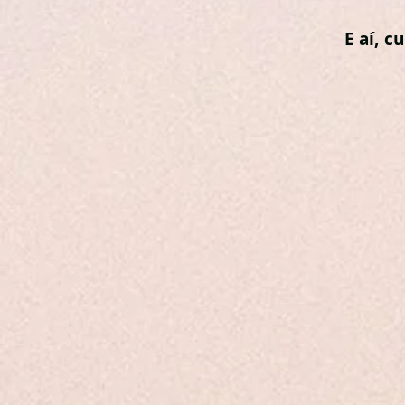
E aí, c