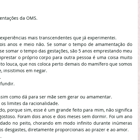
rientações da OMS.
xperiências mais transcendentes que já experimentei.
 Dois anos e meio não. Se somar o tempo de amamentação do 
E se somar o tempo das gestações, são 5 anos emprestando meu 
prestar o próprio corpo para outra pessoa é uma coisa muito 
uito louca, que nos coloca perto demais do mamífero que somos 
, insistimos em negar.
.
fundir.
 Assim como dá para ser mãe sem gerar ou amamentar.
os limites da racionalidade. 
do, porque sim, esse é um grande feito para mim, não significa 
 gostoso. Foram dois anos e dois meses sem dormir. Foi um ano 
do no peito, chorando em modo infinito durante inúmeras 
os desgastes, diretamente proporcionais ao prazer e ao amor.
.