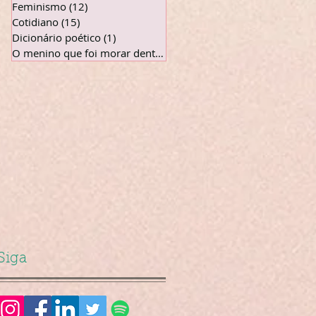
Feminismo
(12)
12 posts
Cotidiano
(15)
15 posts
Dicionário poético
(1)
1 post
O menino que foi morar dentro da te
(5)
5 posts
Siga