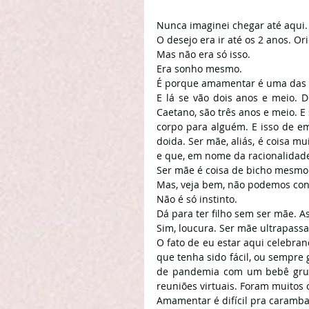
Nunca imaginei chegar até aqui.
O desejo era ir até os 2 anos. O
Mas não era só isso.
Era sonho mesmo.
É porque amamentar é uma das e
E lá se vão dois anos e meio.
Caetano, são três anos e meio. 
corpo para alguém. E isso de em
doida. Ser mãe, aliás, é coisa m
e que, em nome da racionalidade
Ser mãe é coisa de bicho mesmo
Mas, veja bem, não podemos con
Não é só instinto.
Dá para ter filho sem ser mãe.
Sim, loucura. Ser mãe ultrapassa 
O fato de eu estar aqui celebran
que tenha sido fácil, ou sempre
de pandemia com um bebê gruda
reuniões virtuais. Foram muitos 
Amamentar é difícil pra caramba