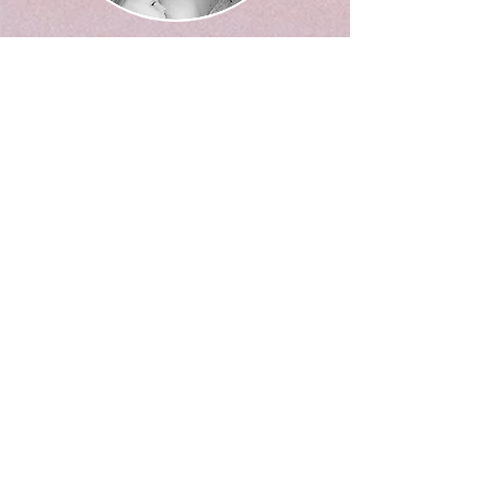
E aí, curtiu? Me conta o
que você achou.