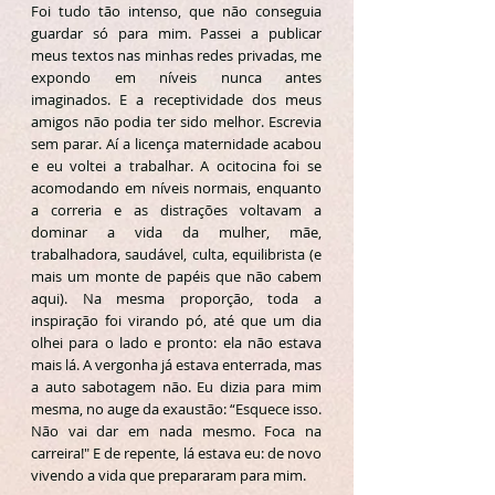
Foi tudo tão intenso, que não conseguia
guardar só para mim. Passei a publicar
meus textos nas minhas redes privadas, me
expondo em níveis nunca antes
imaginados. E a receptividade dos meus
amigos não podia ter sido melhor. Escrevia
sem parar. Aí a licença maternidade acabou
e eu voltei a trabalhar. A ocitocina foi se
acomodando em níveis normais, enquanto
a correria e as distrações voltavam a
dominar a vida da mulher, mãe,
trabalhadora, saudável, culta, equilibrista (e
mais um monte de papéis que não cabem
aqui). Na mesma proporção, toda a
inspiração foi virando pó, até que um dia
olhei para o lado e pronto: ela não estava
mais lá. A vergonha já estava enterrada, mas
a auto sabotagem não. Eu dizia para mim
mesma, no auge da exaustão: “Esquece isso.
Não vai dar em nada mesmo. Foca na
carreira!" E de repente, lá estava eu: de novo
vivendo a vida que prepararam para mim.