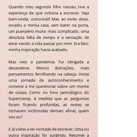
Quando meu segundo filho nasceu, tive a
esperança de que voltaria a escrever. Seja
bem-vinda, ocitocina!!! Mas ao invés disso,
invadiu a minha casa, sem bater na porta,
um puerpério muito mais complicado, uma
absoluta falta de tempo e a sensação de
estar vendo a vida passar por mim. Era fato:
minha inspiração havia acabado.
Mas veio a pandemia. Fui obrigada a
desacelerar. Menos distrações, mais
pensamentos fervilhando na cabeça. Iniciei
uma jornada de autoconhecimento e
comecei a me questionar sobre um monte
de coisas. Como no hino (anto)lógico do
Supertramp, à medida que as perguntas
foram ficando profundas, as noites se
tornaram incômodas demais: afinal, quem
sou eu?
E aí voltei a ter vontade de escrever. Uma ou
outra inspiração foi surgindo. Retomei a