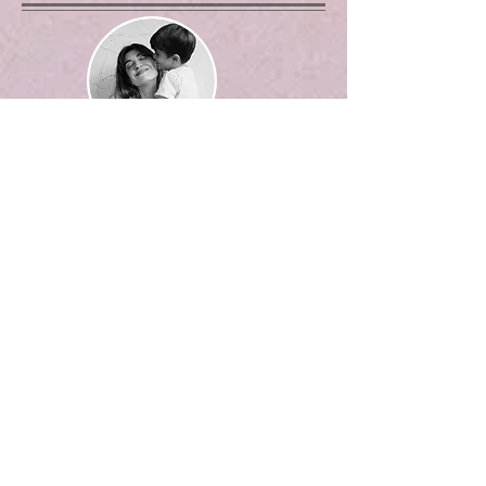
Sou a Flávia. Mãe do Caetano e do
Augusto. Viajante, ex-blogueira (de
viagem), advogada e agora escritora...
Veja Mais
Textos em Destaque