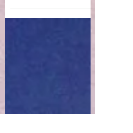
Ipês
Que nesse longo inverno que já dura 18
meses, possamos então florescer no amor.