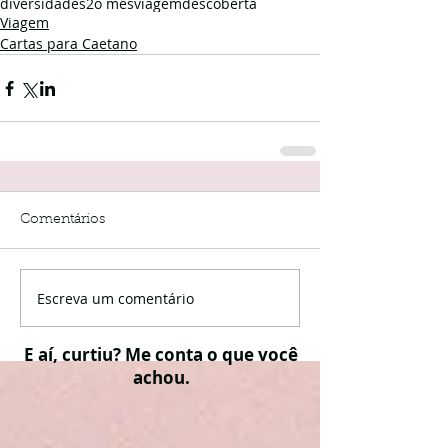
diversidades
2o mês
viagem
descoberta
Viagem
Cartas para Caetano
Comentários
Escreva um comentário
E aí, curtiu? Me conta o que você
achou.