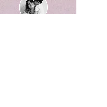
Sou a Flávia. Mãe do Caetano e do
Augusto. Viajante, ex-blogueira (de
viagem), advogada e agora escritora...
Veja Mais
Textos em Destaque