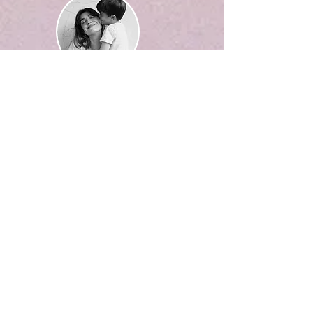
Sou a Flávia. Mãe do Caetano e do
Augusto. Viajante, ex-blogueira (de
viagem), advogada e agora escritora...
Veja Mais
Textos em Destaque