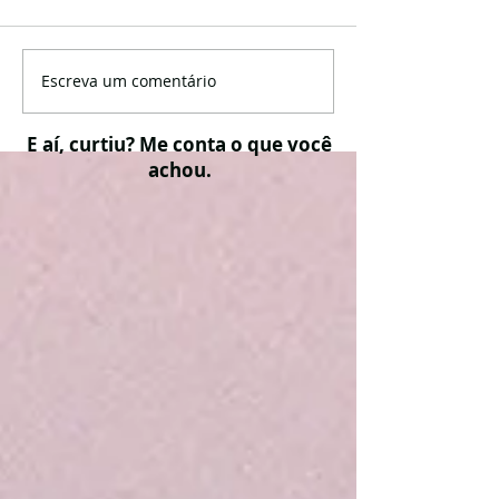
Escreva um comentário
E aí, curtiu? Me conta o que você
achou.