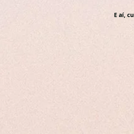
E aí, c