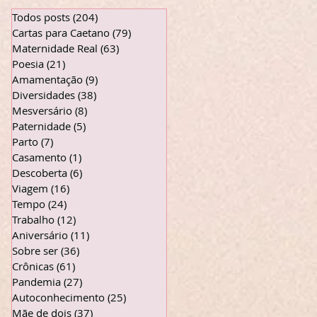
Todos posts
(204)
204 posts
Cartas para Caetano
(79)
79 posts
Maternidade Real
(63)
63 posts
Poesia
(21)
21 posts
Amamentação
(9)
9 posts
Diversidades
(38)
38 posts
Mesversário
(8)
8 posts
Paternidade
(5)
5 posts
Parto
(7)
7 posts
Casamento
(1)
1 post
Descoberta
(6)
6 posts
Viagem
(16)
16 posts
Tempo
(24)
24 posts
Trabalho
(12)
12 posts
Aniversário
(11)
11 posts
Sobre ser
(36)
36 posts
Crônicas
(61)
61 posts
Pandemia
(27)
27 posts
Autoconhecimento
(25)
25 posts
Mãe de dois
(37)
37 posts