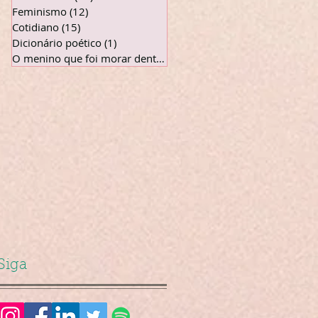
Feminismo
(12)
12 posts
Cotidiano
(15)
15 posts
Dicionário poético
(1)
1 post
O menino que foi morar dentro da te
(5)
5 posts
Siga